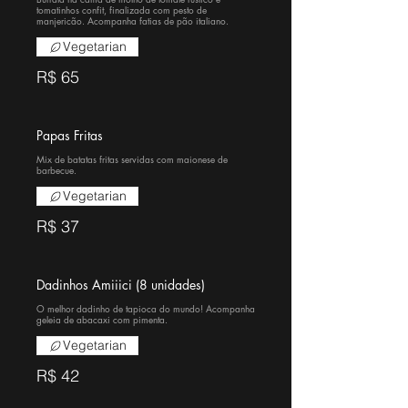
tomatinhos confit, finalizada com pesto de
manjericão. Acompanha fatias de pão italiano.
Vegetarian
R$ 65
Papas Fritas
Mix de batatas fritas servidas com maionese de
barbecue.
Vegetarian
R$ 37
Dadinhos Amiiici (8 unidades)
O melhor dadinho de tapioca do mundo! Acompanha
geleia de abacaxi com pimenta.
Vegetarian
R$ 42