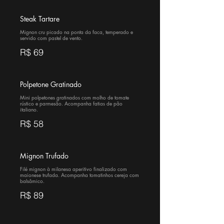
Steak Tartare
Mignon cru picado na ponta da faca, temperado e
servido com pastel de vento.
R$ 69
Polpetone Gratinado
Mini polpetones gratinados com molho de tomate
rústico e parmesão. Acompanha fatias de pão
italiano.
R$ 58
Mignon Trufado
Filé mignon à milanesa aperitivo finalizado com
maionese trufada. Acompanha tomatinhos cereja com
balsâmico.
R$ 89