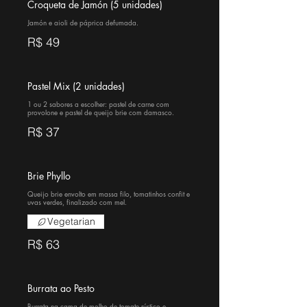
Croqueta de Jamón (5 unidades)
Jamón e aioli de páprica defumada.
R$ 49
Pastel Mix (2 unidades)
1 ou 2 sabores a escolher: pastel de carne com
provolone e pastel de queijo brie com damasco.
R$ 37
Brie Phyllo
Queijo brie envolto em massa filo, tomatinhos confit e
uvas verdes, finalizado com mel.
Vegetarian
R$ 63
Burrata ao Pesto
Burrata na cama de molho de tomate rústico e